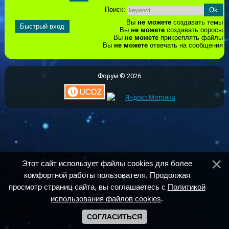
Поиск:
Вы
не можете
создавать темы
Вы
не можете
создавать опросы
Вы
не можете
прикреплять файлы
Вы
не можете
отвечать на сообщения
Форум © 2026
Этот сайт использует файлы cookies для более
комфортной работы пользователя. Продолжая
просмотр страниц сайта, вы соглашаетесь с
Политикой
использования файлов cookies
.
СОГЛАСИТЬСЯ