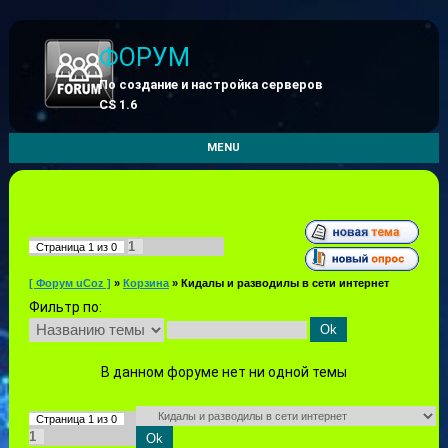
ФОРУМ
По создание и настройка серверов
CS 1.6
MENU
1
Страница
1
из
0
[ Форум uCoz ]
»
Корзина
»
Кидалы и разводилы в сети интернет
Фильтр по:
В данном форуме нет ни одной темы
Страница
1
из
0
1