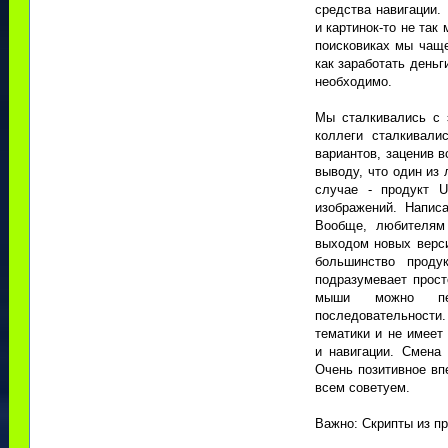
средства навигации.
и картинок-то не так
поисковиках мы чащ
как заработать деньг
необходимо.
Мы сталкивались с 
коллеги сталкивали
вариантов, заценив в
выводу, что один из
случае - продукт 
изображений. Напис
Вообще, любителям
выходом новых верси
большинство проду
подразумевает прос
мыши можно пе
последовательности
тематики и не имеет
и навигации. Смена 
Очень позитивное вп
всем советуем.
Важно: Скрипты из пр