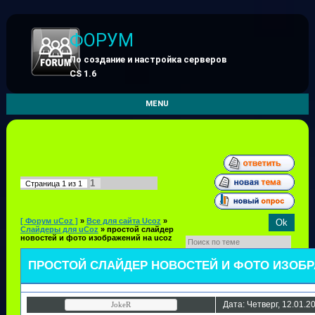
ФОРУМ
По создание и настройка серверов
CS 1.6
MENU
1
Страница
1
из
1
[ Форум uCoz ]
»
Все для сайта Ucoz
»
Слайдеры для uCoz
»
простой слайдер
новостей и фото изображений на ucoz
ПРОСТОЙ СЛАЙДЕР НОВОСТЕЙ И ФОТО ИЗОБР
Дата: Четверг, 12.01.2
JokeR