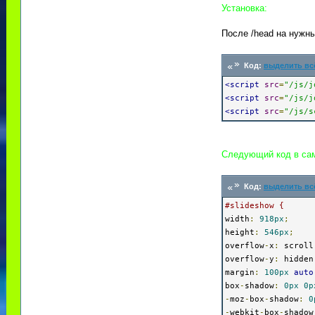
Установка:
После /head на нужны
Код:
выделить вс
<script
src
=
"/js/j
<script
src
=
"/js/j
<script
src
=
"/js/s
Следующий код в сам
Код:
выделить вс
#slideshow {
width
:
918px
;
height
:
546px
;
overflow
-
x
:
scroll
overflow
-
y
:
hidden
margin
:
100px
auto
box
-
shadow
:
0px
0p
-
moz
-
box
-
shadow
:
0
-
webkit
-
box
-
shadow